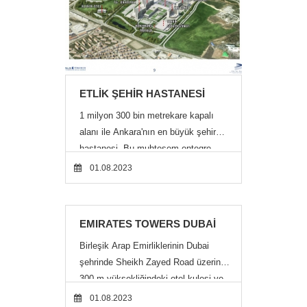
Türkmenistan’ın beş eyaleti olan Ahal,
Balkan, Daşoğuz, Lebap ve Merv’i
01.08.2023
temsilen planda beş adet sergi s
ETLİK ŞEHİR HASTANESİ
1 milyon 300 bin metrekare kapalı
alanı ile Ankara'nın en büyük şehir
hastanesi. Bu muhteşem entegre
sağlık merkezinin yapımında
01.08.2023
bulunmaktan büyük gurur duyuyorum.