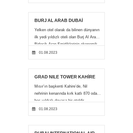
EMIRATES TOWERS DUBAİ
Birleşik Arap Emirliklerinin Dubai
şehrinde Sheikh Zayed Road üzerinde
300 m yüksekliğindeki otel kulesi ve
350 m yüksekliğindeki ofis kulesi ile
01.08.2023
şehrin ilk görkemli yapılarındandır. 1.2
m
BURJ AL ARAB DUBAİ
Yelken otel olarak da bilinen dünyanın
ilk yedi yıldızlı oteli olan Burj Al Arap
Birleşik Arap Emirliklerinin ekonomik
başkenti niteliğindeki Dubai şehrinin
01.08.2023
Jumeirah bölgesindedir. Önce der
GRAD NILE TOWER KAHİRE
Mısır’ın başkenti Kahire’de, Nil